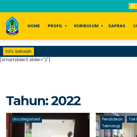
HOME
PROFIL
KURIKULUM
SAPRAS
L
Info Sekolah
[smartslider3 slider="2"]
Tahun:
2022
Uncategorized
Pendidikan
Tak 
Teknologi