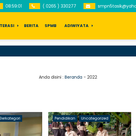
08
:
59
:
01
( 0265 ) 330277
smpn5tasik@yah
ITERASI
BERITA
SPMB
ADIWIYATA
Anda disini :
Beranda
-
2022
Berkategori
Pendidikan
Uncategorized