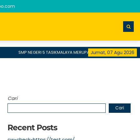
oo.com
SMP NEGERI 5 TASIKMALAYA MERUPAKAN SEKOLAH TERBAIK DENGA
Jumat, 07 Agu 2026
Cari
Cari
Recent Posts
cw-check-https://test.com/