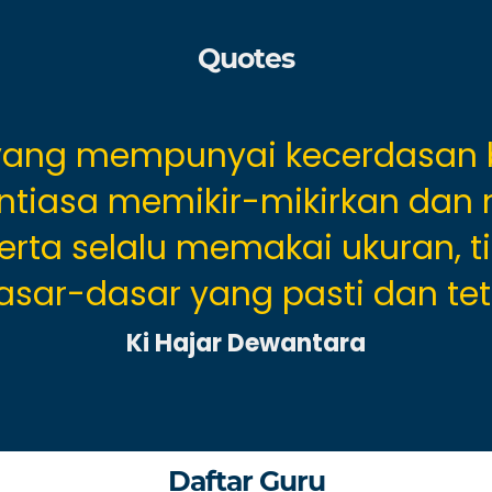
Quotes
g yang mempunyai kecerdasan b
antiasa memikir-mikirkan dan
erta selalu memakai ukuran,
sar-dasar yang pasti dan teta
Ki Hajar Dewantara
Daftar Guru