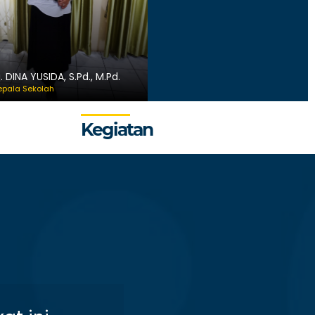
j. DINA YUSIDA, S.Pd., M.Pd.
weile_und_fördern_spi
epala Sekolah
Kegiatan