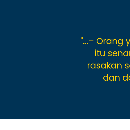
asan budi pekerti
"...– Oran
an dan merasa-
itu sen
kuran, timbangan
rasakan s
n tetap –..."
dan da