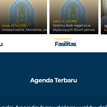
Sabtu, 25 Juli 2026
Szalony skok węgorza w
H
Selasa, 28 Juli 2026
Unbeschwerte_Momente_vertreiben_mit_chickenroad_jede_Lange
błyszczących falach jeziora
K
u
Fasilitas
Agenda Terbaru