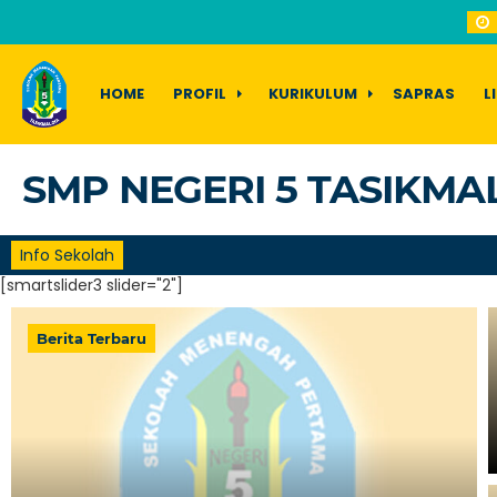
HOME
PROFIL
KURIKULUM
SAPRAS
L
SMP NEGERI 5 TASIKMA
Info Sekolah
[smartslider3 slider="2"]
Berita Terbaru