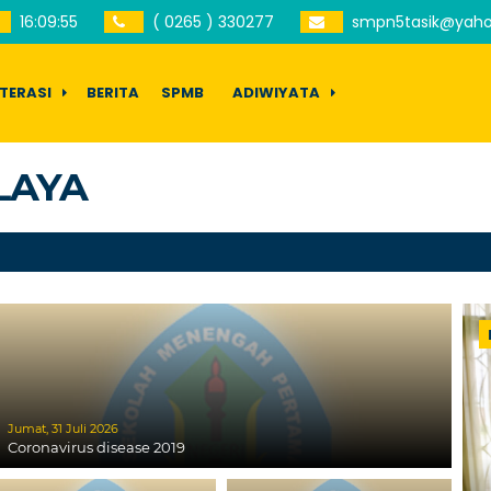
16
:
09
:
55
( 0265 ) 330277
smpn5tasik@yah
ITERASI
BERITA
SPMB
ADIWIYATA
LAYA
S
Jumat, 31 Juli 2026
Coronavirus disease 2019